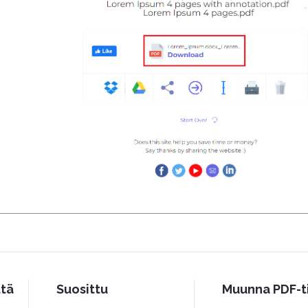
ttä
Suosittu
Muunna PDF-t