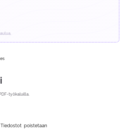
aulua.
tes
i
DF-työkaluilla.
. Tiedostot poistetaan