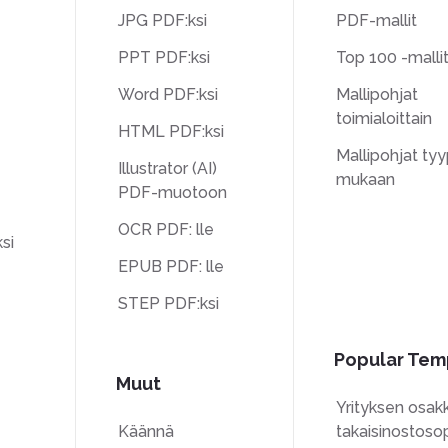
JPG PDF:ksi
PDF-mallit
PPT PDF:ksi
Top 100 -malli
Word PDF:ksi
Mallipohjat
toimialoittain
HTML PDF:ksi
Mallipohjat tyy
Illustrator (AI)
mukaan
PDF-muotoon
OCR PDF: lle
si
EPUB PDF: lle
STEP PDF:ksi
Popular Tem
Muut
Yrityksen osak
Käännä
takaisinostoso