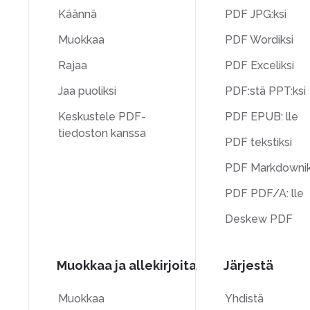
Käännä
PDF JPG:ksi
Muokkaa
PDF Wordiksi
Rajaa
PDF Exceliksi
Jaa puoliksi
PDF:stä PPT:ksi
Keskustele PDF-
PDF EPUB: lle
tiedoston kanssa
PDF tekstiksi
PDF Markdownik
PDF PDF/A: lle
Deskew PDF
Muokkaa ja allekirjoita
Järjestä
Muokkaa
Yhdistä