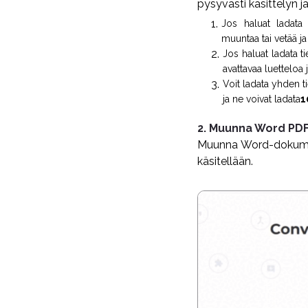
pysyvästi käsittelyn j
Jos haluat ladata 
muuntaa tai vetää ja
Jos haluat ladata t
avattavaa luetteloa j
Voit ladata yhden ti
ja ne voivat ladata
1
2. Muunna Word PD
Muunna Word-dokumen
käsitellään.