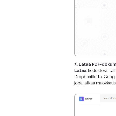
3. Lataa PDF-dokum
Lataa
tiedostosi tal
Dropboxille tai Googl
jopa jatkaa muokkaust