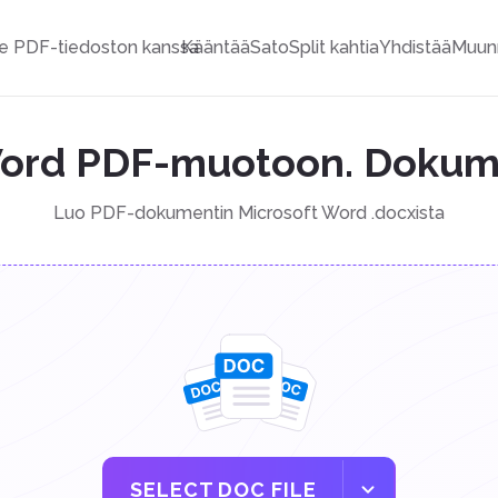
e PDF-tiedoston kanssa
Kääntää
Sato
Split kahtia
Yhdistää
Muun
ord PDF-muotoon. Dokum
Luo PDF-dokumentin Microsoft Word .docxista
SELECT DOC FILE