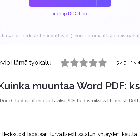
or drop DOC here
äliaikaiset tiedostot noudattavat 3-hour automaattista poistoaikat
rvioi tämä työkalu
5
/
5
-
2
vo
1 star
2 stars
3 stars
4 stars
5 stars
Kuinka muuntaa Word PDF: ks
ocx) -tiedostot muokattaviksi PDF-tiedostoiksi välittömästi DeftP
 tiedostosi ladataan turvallisesti salatun yhteyden kautta