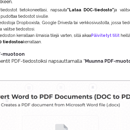
älkeen.
tiedostot tietokoneeltasi, napsauta
”Lataa DOC-tiedosto”
ja valit
 pudottaa tiedostot sivulle.
iedostoja Dropboxista, Google Drivesta tai verkkosivustolta, jossa tiedos
a valitse tiedostosi.
edoston kerrallaan ilmaisia tilejä varten, sillä aikaa
Päivitetyt tilit
heill
0 tiedostoa
kerrallaan.
F-muotoon
tit PDF-tiedostoiksi napsauttamalla ”
Muunna PDF-muot