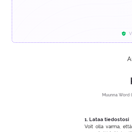
V
A
Muunna Word (D
1. Lataa tiedostosi
Voit olla varma, että