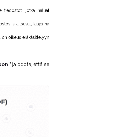
se tiedostot, jotka haluat
tosi sijaitsevat, laajenna
ä on oikeus eräkäsittelyyn
oon
” ja odota, että se