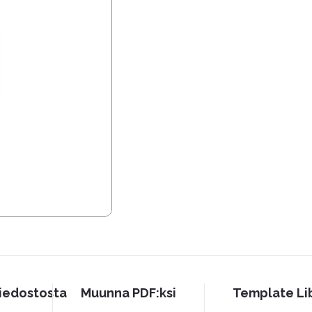
iedostosta
Muunna PDF:ksi
Template Li