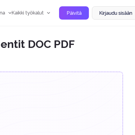
na
Kaikki työkalut
Päivitä
Kirjaudu sisään
entit DOC PDF