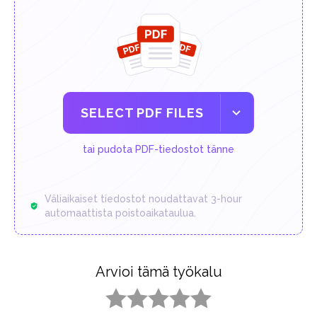
SELECT PDF FILES
tai pudota PDF-tiedostot tänne
Väliaikaiset tiedostot noudattavat 3-hour
automaattista poistoaikataulua.
Arvioi tämä työkalu
1 star
2 stars
3 stars
4 stars
5 stars