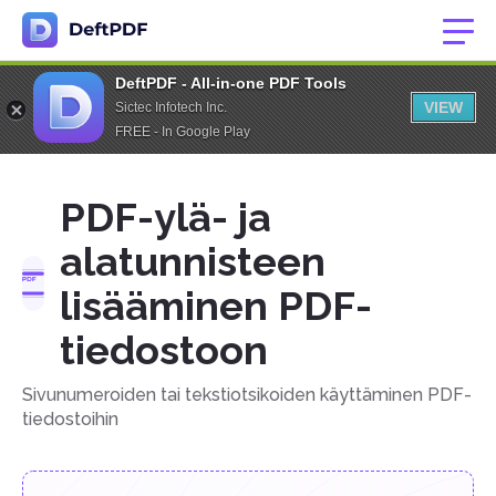
DeftPDF - All-in-one PDF Tools
VIEW
Sictec Infotech Inc.
FREE - In Google Play
PDF-ylä- ja
alatunnisteen
lisääminen PDF-
tiedostoon
Sivunumeroiden tai tekstiotsikoiden käyttäminen PDF-
tiedostoihin