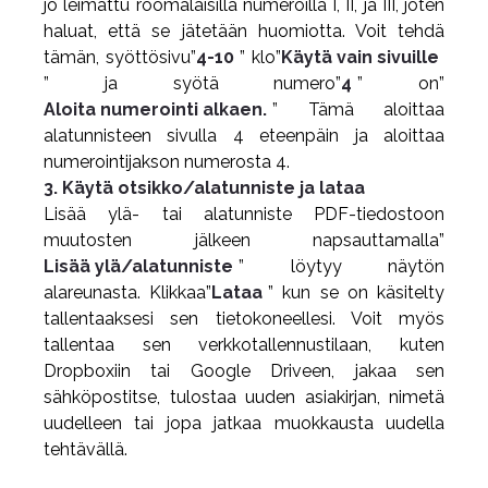
jo leimattu roomalaisilla numeroilla I, II, ja III, joten
haluat, että se jätetään huomiotta. Voit tehdä
tämän, syöttösivu”
4-10
” klo”
Käytä vain sivuille
” ja syötä numero”
4
” on”
Aloita numerointi alkaen.
” Tämä aloittaa
alatunnisteen sivulla 4 eteenpäin ja aloittaa
numerointijakson numerosta 4.
3. Käytä otsikko/alatunniste ja lataa
Lisää ylä- tai alatunniste PDF-tiedostoon
muutosten jälkeen napsauttamalla”
Lisää ylä/alatunniste
” löytyy näytön
alareunasta. Klikkaa”
Lataa
” kun se on käsitelty
tallentaaksesi sen tietokoneellesi. Voit myös
tallentaa sen verkkotallennustilaan, kuten
Dropboxiin tai Google Driveen, jakaa sen
sähköpostitse, tulostaa uuden asiakirjan, nimetä
uudelleen tai jopa jatkaa muokkausta uudella
tehtävällä.