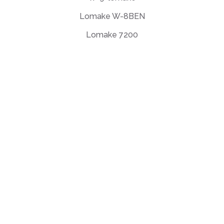
Lomake W-8BEN
Lomake 7200
Loppukäyttäjän lisenssisopimus
Tietosuojakäytäntö
Käyttöehdot
support@deftpdf.com
Open Source Notices
Valmistettu Yhdysvalloissa
© DeftPDF, rakennus PDF-
työkaluja vuodesta 2013.