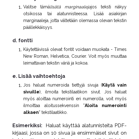
Valitse tämä
lisätä marginaaleja
jos teksti näkyy
otsikossa tai alatunnisteessa. Lisää asiakirjan
marginaaleja, jotta vältetään olemassa olevan tekstin
päällekkäisyys.
d. fontti
Käytettävissä olevat fontit voidaan muokata - Times
New Roman, Helvetica, Courier. Voit myös muuttaa
leimattavan tekstin väriä ja kokoa.
e. Lisää vaihtoehtoja
Jos haluat numeroida tiettyjä sivuja (
Käytä vain
sivuille
), ilmoita tekstilaatikon sivut. Jos haluat
myös aloittaa numerointi eri numerolla, voit myös
ilmoittaa aloitussekvenssin ”
Aloita numerointi
alkaen
” tekstilaatikko.
Esimerkiksi:
Haluat käyttää alatunnisteita PDF-
kirjaasi, jossa on 10 sivua ja ensimmäiset sivut on