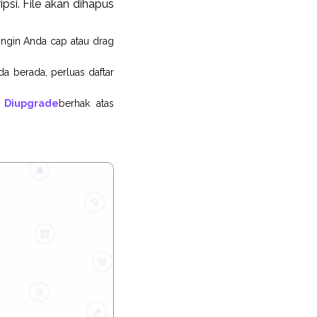
si. File akan dihapus
 ingin Anda cap atau drag
a berada, perluas daftar
 Diupgrade
berhak atas