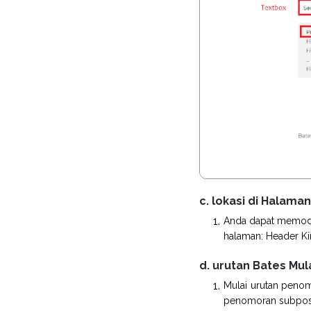
c. lokasi di Halaman
Anda dapat memodif
halaman: Header Kir
d. urutan Bates Mul
Mulai urutan penom
penomoran subpos 