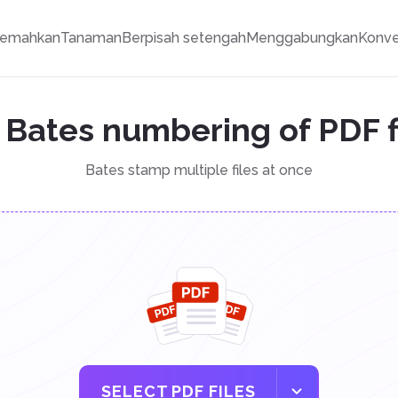
jemahkan
Tanaman
Berpisah setengah
Menggabungkan
Konve
Bates numbering of PDF f
Bates stamp multiple files at once
SELECT PDF FILES