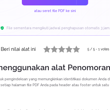
atau seret file PDF ke sini
File sementara mengikuti jadwal penghapusan otomatis 3 jam
Beri nilai alat ini
5
/
5
-
1
votes
1 star
2 stars
3 stars
4 stars
5 stars
menggunakan alat Penomoran
uk pengindeksan yang memungkinkan identifikasi dokumen Anda
etiap halaman file PDF Anda pada header atau footer untuk satu 