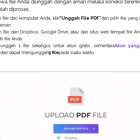
wa file Anda diunggah dengan aman melalui koneksi terenkrip
lah diproses.
ile dari komputer Anda, klik
“Unggah File PDF”
dan pilih file yang
laman.
ile dari Dropbox, Google Drive, atau dari situs web tempat file And
h file Anda.
nggah 1 file sekaligus untuk akun gratis, sementara
Akun yang
 dan dapat mengunggah
5 file
pada suatu waktu.