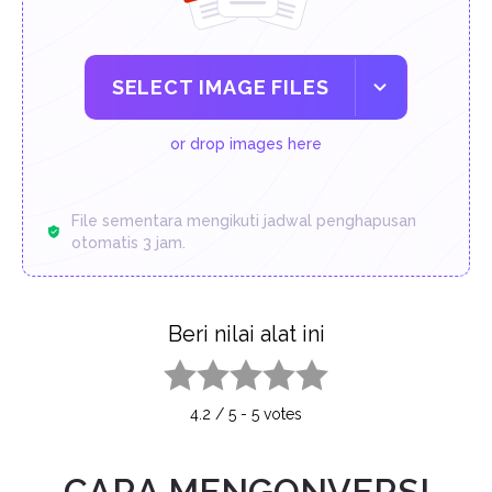
SELECT IMAGE FILES
or drop images here
File sementara mengikuti jadwal penghapusan
otomatis 3 jam.
Beri nilai alat ini
1 star
2 stars
3 stars
4 stars
5 stars
4.2
/
5
-
5
votes
CARA MENGONVERSI