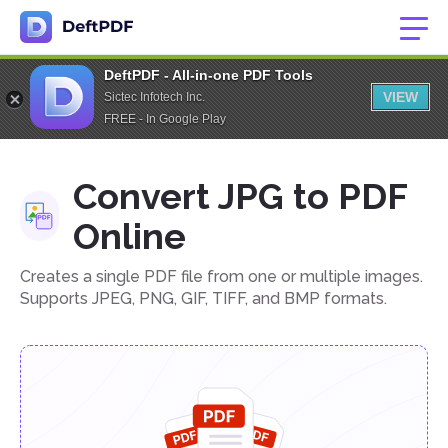
DeftPDF - All-in-one PDF Tools
VIEW
Sictec Infotech Inc.
FREE - In Google Play
Convert JPG to PDF
Online
Creates a single PDF file from one or multiple images.
Supports JPEG, PNG, GIF, TIFF, and BMP formats.