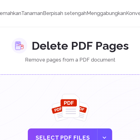
jemahkan
Tanaman
Berpisah setengah
Menggabungkan
Konve
Delete PDF Pages
Remove pages from a PDF document
SELECT PDF FILES