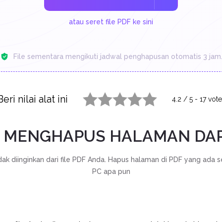
atau seret file PDF ke sini
File sementara mengikuti jadwal penghapusan otomatis 3 jam
Beri nilai alat ini
4.2
/
5
-
17
vote
1 star
2 stars
3 stars
4 stars
5 stars
 MENGHAPUS HALAMAN DAR
ak diinginkan dari file PDF Anda. Hapus halaman di PDF yang ada se
PC apa pun