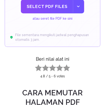
SELECT PDF FILES
atau seret file PDF ke sini
File sementara mengikuti jadwal penghapusan
otomatis 3 jam.
Beri nilai alat ini
1 star
2 stars
3 stars
4 stars
5 stars
4.8
/
5
-
6
votes
CARA MEMUTAR
HALAMAN PDF