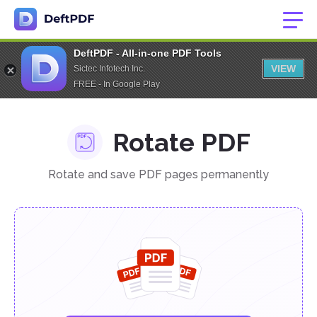
DeftPDF - All-in-one PDF Tools
VIEW
Sictec Infotech Inc.
FREE - In Google Play
Rotate PDF
Rotate and save PDF pages permanently