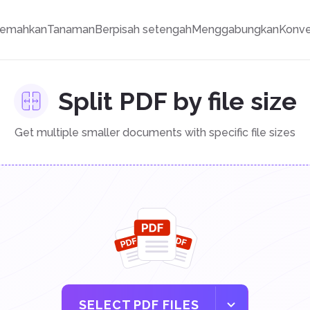
jemahkan
Tanaman
Berpisah setengah
Menggabungkan
Konve
Split PDF by file size
Get multiple smaller documents with specific file sizes
SELECT PDF FILES