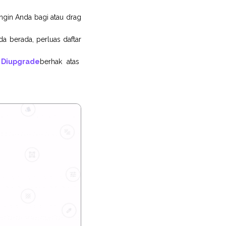
 ingin Anda bagi atau drag
a berada, perluas daftar
 Diupgrade
berhak atas