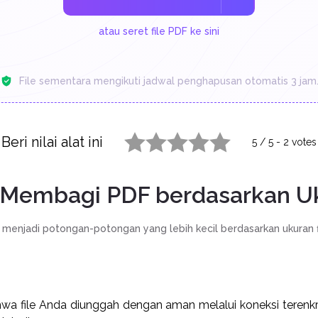
atau seret file PDF ke sini
File sementara mengikuti jadwal penghapusan otomatis 3 jam
Beri nilai alat ini
5
/
5
-
2
votes
1 star
2 stars
3 stars
4 stars
5 stars
 Membagi PDF berdasarkan U
 menjadi potongan-potongan yang lebih kecil berdasarkan ukuran fi
wa file Anda diunggah dengan aman melalui koneksi terenkrip