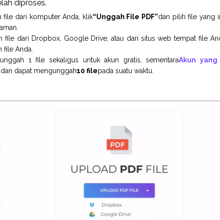
lah diproses.
ile dari komputer Anda, klik
“Unggah File PDF”
dan pilih file yang
laman.
ile dari Dropbox, Google Drive, atau dari situs web tempat file And
 file Anda.
ggah 1 file sekaligus untuk akun gratis, sementara
Akun yang
 dan dapat mengunggah
10 file
pada suatu waktu.