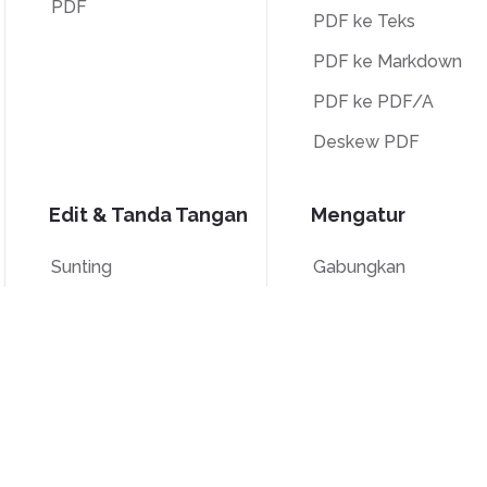
PDF
PDF ke Teks
PDF ke Markdown
PDF ke PDF/A
Deskew PDF
Edit & Tanda Tangan
Mengatur
Sunting
Gabungkan
Tanda
Pisah
Pangkas
Penomoran Bates
Skala abu-abu
Hapus Halaman