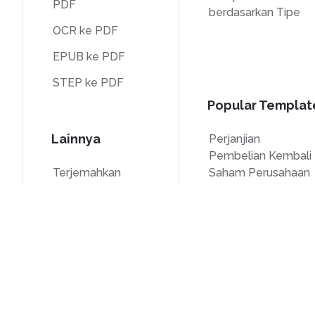
PDF
berdasarkan Tipe
OCR ke PDF
EPUB ke PDF
STEP ke PDF
Popular Templat
Lainnya
Perjanjian
Pembelian Kembali
Terjemahkan
Saham Perusahaan
Buka kunci
Formulir W-9
Tanda air
Formulir W-8BEN
Kompres
Formulir 7200