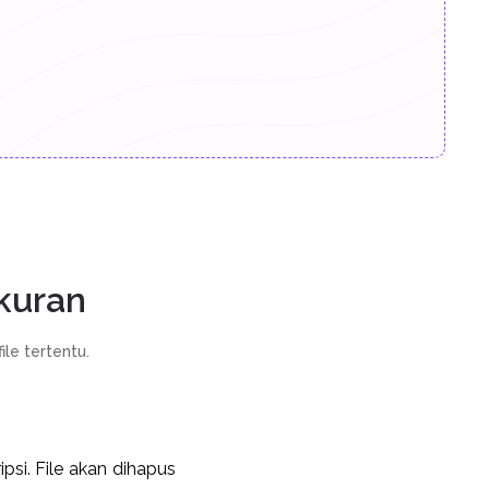
.
kuran
le tertentu.
si. File akan dihapus