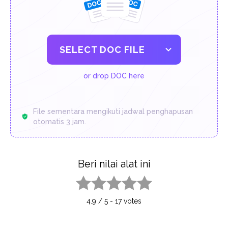
SELECT DOC FILE
or drop DOC here
File sementara mengikuti jadwal penghapusan
otomatis 3 jam.
Beri nilai alat ini
1 star
2 stars
3 stars
4 stars
5 stars
4.9
/
5
-
17
votes