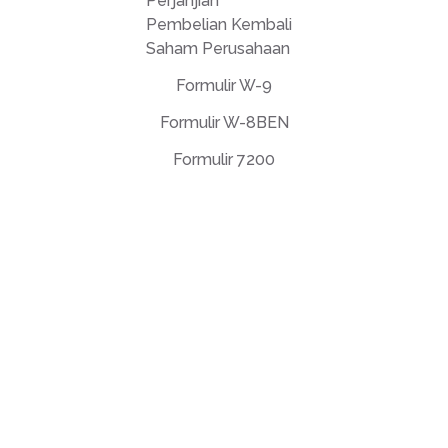
Perjanjian
Pembelian Kembali
Saham Perusahaan
Formulir W-9
Formulir W-8BEN
Formulir 7200
Perjanjian Lisensi Pengguna Akhir
Kebijakan Privasi
Ketentuan Penggunaan
support@deftpdf.com
Open Source Notices