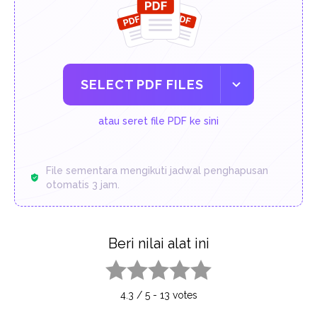
SELECT PDF FILES
atau seret file PDF ke sini
File sementara mengikuti jadwal penghapusan
otomatis 3 jam.
Beri nilai alat ini
1 star
2 stars
3 stars
4 stars
5 stars
4.3
/
5
-
13
votes