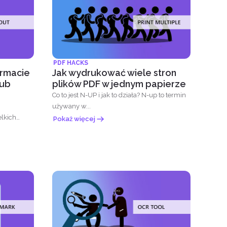
PDF HACKS
ormacie
Jak wydrukować wiele stron
lub
plików PDF w jednym papierze
Co to jest N-UP i jak to działa? N-up to termin
używany w...
lkich
Pokaż więcej
Termin...