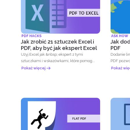
PDF HACKS
ASK HOW
Jak zrobić 21 sztuczek Excel i
Jak doda
PDF, aby być jak ekspert Excel
PDF
Użyj Excel jak &nbsp; ekspert z tymi
Dodanie li
sztuczkami i wskazówkami, które pomog...
PDF pozwol
które pomog
Pokaż więcej
Pokaż wię