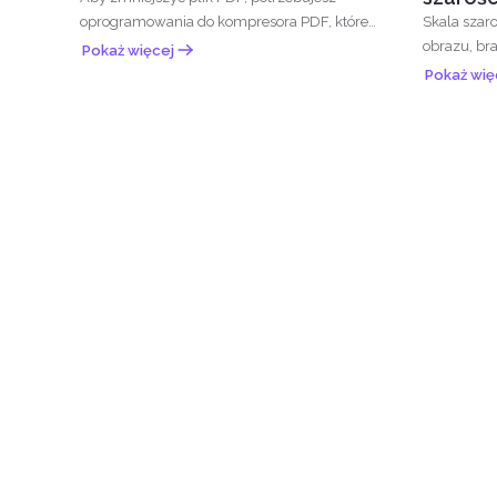
oprogramowania do kompresora PDF, które
Skala szar
zmniejszyłoby jego miejsce...
obrazu, bra
Pokaż więcej
dokumencie
Pokaż wię