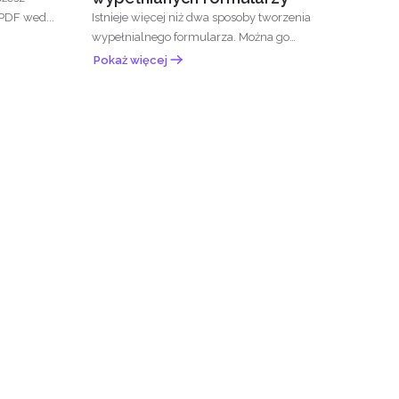
 PDF wed...
Istnieje więcej niż dwa sposoby tworzenia
wypełnialnego formularza. Można go
utworzyć z...
Pokaż więcej