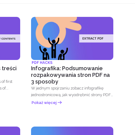
PDF HACKS
 treści
Infografika: Podsumowanie
rozpakowywania stron PDF na
3 sposoby
of first
 of...
W jednym spojrzaniu zobacz infografikę
jednostronicową, jak wyodrębnić strony PDF
na 3 różne sposoby
Pokaż więcej