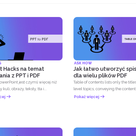
S
ASK HOW
t Hacks na temat
Jak łatwo utworzyć spis
ania z PPT i PDF
dla wielu plików PDF
owerPoint jest czymś więcej niż
Table of contents lists only the titles 
kuli, obrazy, teksty, tła i...
level topics, conveying the contents
cej
Pokaż więcej