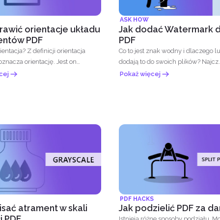
ASK HOW
rawić orientacje układu
Jak dodać Watermark d
ntów PDF
PDF
 definicji orientacja
Co to jest znak wodny i dlaczego l
znacza orientację. Jest on
dodają to do swoich plików? Na
y przez...
cej
Pokaż więcej
PDF HACKS
isać atrament w skali
Jak podzielić PDF za d
i PDF
Istnieją różne sposoby podziału. M