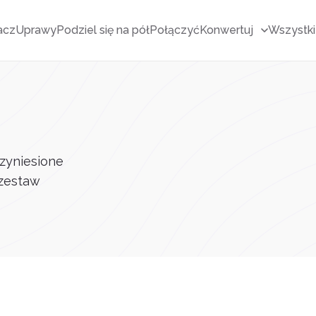
acz
Uprawy
Podziel się na pół
Połączyć
Konwertuj
Wszystki
zyniesione
 zestaw