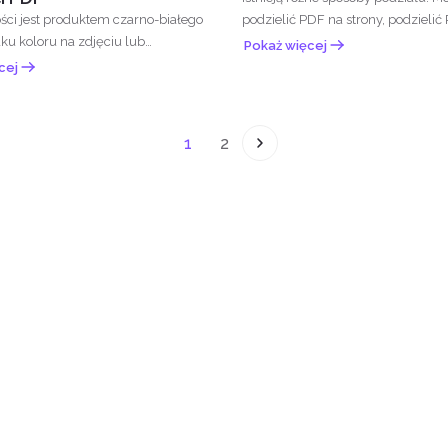
ości jest produktem czarno-białego
podzielić PDF na strony, podzielić
ku koloru na zdjęciu lub
Pokaż więcej
...
cej
1
2