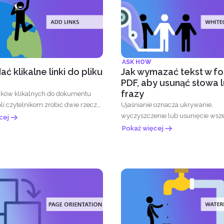
ASK HOW
ć klikalne linki do pliku
Jak wymazać tekst w f
PDF, aby usunąć słowa 
frazy
nków klikalnych do dokumentu
i czytelnikom zrobić dwie rzeczy,
Ujaśnianie oznacza ukrywanie,
...
wyczyszczenie lub usunięcie wsze
cej
informacji zawartych w pliku PDF. 
Pokaż więcej