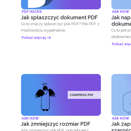
PDF HACKS
ASK HOW
Jak spłaszczyć dokument PDF
Jak nap
dokume
Co to znaczy spłaszczyć plik PDF? Plik PDF z
możliwością wypełnienia...
Co to jest orientacja? Z
dosłownie o
Pokaż więcej
zdefiniowan
Pokaż wię
ASK HOW
ASK HOW
Jak zmniejszyć rozmiar PDF
Jak zap
szarośc
Aby zmniejszyć plik PDF, potrzebujesz