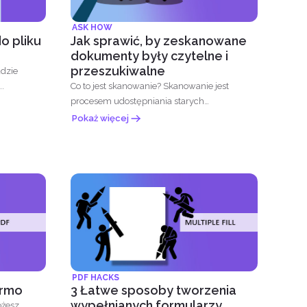
ASK HOW
o pliku
Jak sprawić, by zeskanowane
dokumenty były czytelne i
przeszukiwalne
udzie
jcz...
Co to jest skanowanie? Skanowanie jest
procesem udostępniania starych
dokumentów w cyfrowym świecie...
Pokaż więcej
PDF HACKS
armo
3 Łatwe sposoby tworzenia
wypełnianych formularzy
ożesz