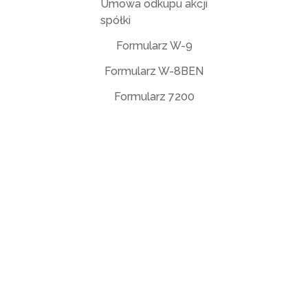
Umowa odkupu akcji
spółki
Formularz W-9
Formularz W-8BEN
Formularz 7200
Umowa licencyjna użytkownika końcowego (EULA)
Polityka prywatności
Warunki użytkowania
support@deftpdf.com
Open Source Notices