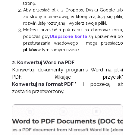
stronę.
Aby przesłać pliki z Dropbox, Dysku Google lub
ze strony internetowej, w której znajdują się pliki,
rozwiń listę rozwijaną i wybierz swoje pliki.
Możesz przesłać 1 plik naraz na darmowe konta,
podczas gdy
Ulepszone konta
są uprawnieni do
przetwarzania wsadowego i mogą przesłać
10
plików
w tym samym czasie.
2. Konwertuj Word na PDF
Konwertuj dokumenty programu Word na pliki
PDF, klikając przycisk”
Konwertuj na format PDF
” i poczekaj, aż
zostanie przetworzony.