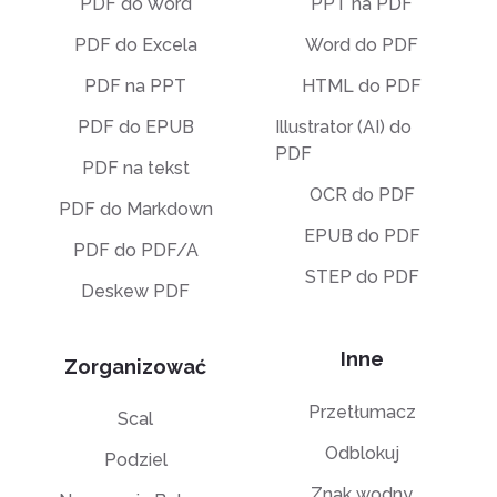
PDF do Word
PPT na PDF
PDF do Excela
Word do PDF
PDF na PPT
HTML do PDF
PDF do EPUB
Illustrator (AI) do
PDF
PDF na tekst
OCR do PDF
PDF do Markdown
EPUB do PDF
PDF do PDF/A
STEP do PDF
Deskew PDF
Inne
Zorganizować
Przetłumacz
Scal
Odblokuj
Podziel
Znak wodny