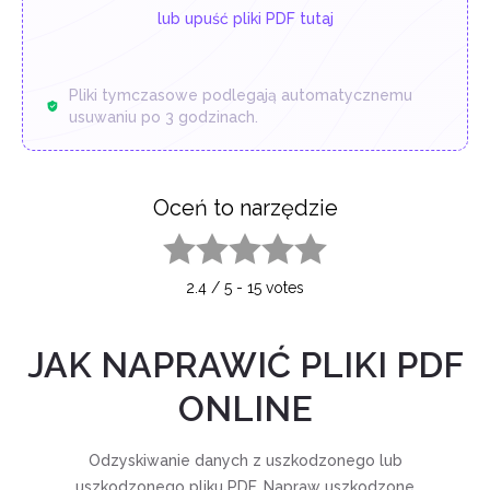
lub upuść pliki PDF tutaj
Pliki tymczasowe podlegają automatycznemu
usuwaniu po 3 godzinach.
Oceń to narzędzie
1 star
2 stars
3 stars
4 stars
5 stars
2.4
/
5
-
15
votes
JAK NAPRAWIĆ PLIKI PDF
ONLINE
Odzyskiwanie danych z uszkodzonego lub
uszkodzonego pliku PDF. Napraw uszkodzone