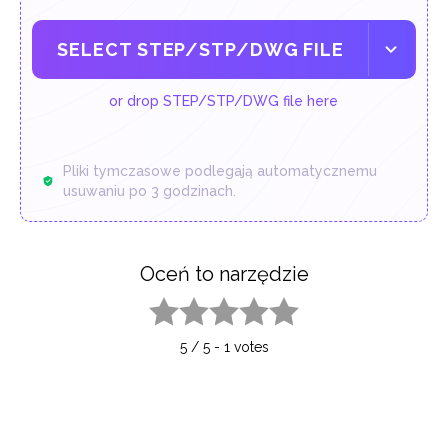
SELECT STEP/STP/DWG FILE
or drop STEP/STP/DWG file here
Pliki tymczasowe podlegają automatycznemu
usuwaniu po 3 godzinach.
Oceń to narzędzie
1 star
2 stars
3 stars
4 stars
5 stars
5
/
5
-
1
votes