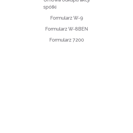
spółki
Formularz W-9
Formularz W-8BEN
Formularz 7200
Umowa licencyjna użytkownika końcowego (EULA)
Polityka prywatności
Warunki użytkowania
support@deftpdf.com
Open Source Notices