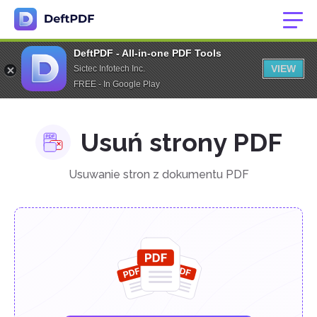
DeftPDF - All-in-one PDF Tools
VIEW
Sictec Infotech Inc.
FREE - In Google Play
Usuń strony PDF
Usuwanie stron z dokumentu PDF