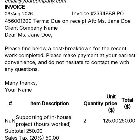
email@yourcompany.com
INVOICE
Invoice #2334889
PO
456001200
Terms: Due on receipt
Att: Ms. Jane Doe
Client Company Name
Dear Ms. Jane Doe,
Please find below a cost-breakdown for the recent
work completed. Please make payment at your earliest
convenience, and do not hesitate to contact me with
any questions.
Many thanks,
Your Name
Unit
Total
#
Item Description
Quantity
price
($)
($)
Supporting of in-house
NaN
2
125.00
250.00
project (hours worked)
Subtotal
250.00
Sales Tax (
20
%)
50.00