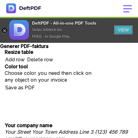
DeftPDF - All-in-one PDF Tools
VIEW
Sictec Infotech Inc.
FREE - In Google Play
Generer PDF-faktura
Resize table
Add row
Delete row
Color tool
Choose color you need then click on
any object on your invoice
Save as PDF
Your company name
Your Street
Your Town
Address Line 3
(123) 456 789