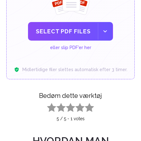
SELECT PDF FILES
eller slip PDF'er her
Midlertidige filer slettes automatisk efter 3 timer.
Bedøm dette værktøj
1 star
2 stars
3 stars
4 stars
5 stars
5
/
5
-
1
votes
HVORDAN MAN