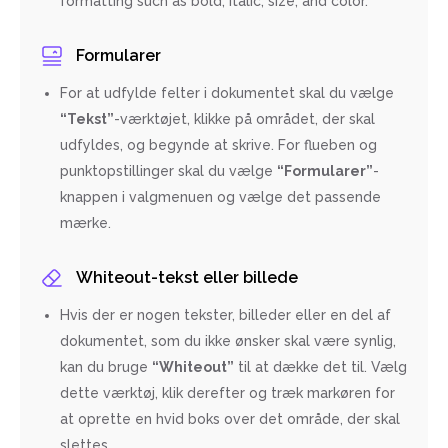
formatting such as bold, italic, size, and color.
Formularer
For at udfylde felter i dokumentet skal du vælge
“Tekst”
-værktøjet, klikke på området, der skal
udfyldes, og begynde at skrive. For flueben og
punktopstillinger skal du vælge
“Formularer”
-
knappen i valgmenuen og vælge det passende
mærke.
Whiteout-tekst eller billede
Hvis der er nogen tekster, billeder eller en del af
dokumentet, som du ikke ønsker skal være synlig,
kan du bruge
“Whiteout”
til at dække det til. Vælg
dette værktøj, klik derefter og træk markøren for
at oprette en hvid boks over det område, der skal
slettes.