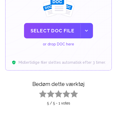
SELECT DOC FILE
or drop DOC here
Midlertidige filer slettes automatisk efter 3 timer.
Bedøm dette værktøj
1 star
2 stars
3 stars
4 stars
5 stars
5
/
5
-
1
votes