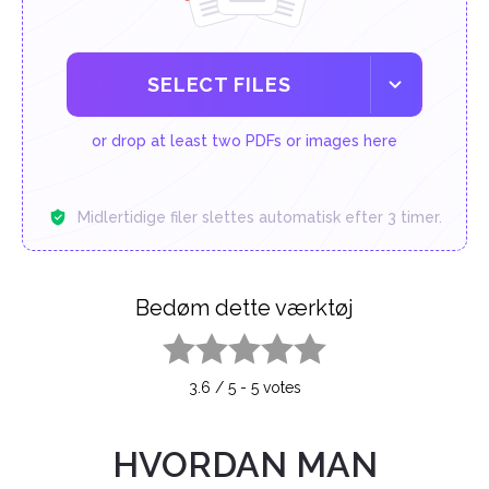
SELECT FILES
or drop at least two PDFs or images here
Midlertidige filer slettes automatisk efter 3 timer.
Bedøm dette værktøj
1 star
2 stars
3 stars
4 stars
5 stars
3.6
/
5
-
5
votes
HVORDAN MAN