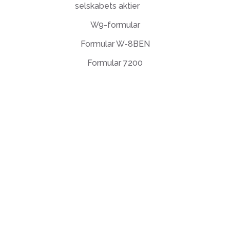
selskabets aktier
W9-formular
Formular W-8BEN
Formular 7200
Slutbrugerlicensaftale
Fortrolighedspolitik
Brugsbetingelser
support@deftpdf.com
Open Source Notices
Fremstillet i USA
© DeftPDF, bygge PDF-verktøy siden 2013.