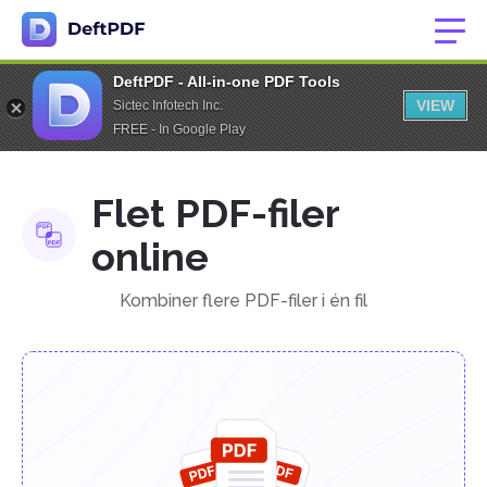
DeftPDF - All-in-one PDF Tools
VIEW
Sictec Infotech Inc.
FREE - In Google Play
Flet PDF-filer
online
Kombiner flere PDF-filer i én fil