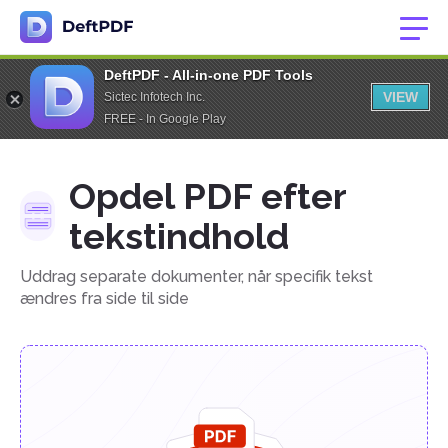
DeftPDF - All-in-one PDF Tools
VIEW
Sictec Infotech Inc.
FREE - In Google Play
Opdel PDF efter
tekstindhold
Uddrag separate dokumenter, når specifik tekst
ændres fra side til side