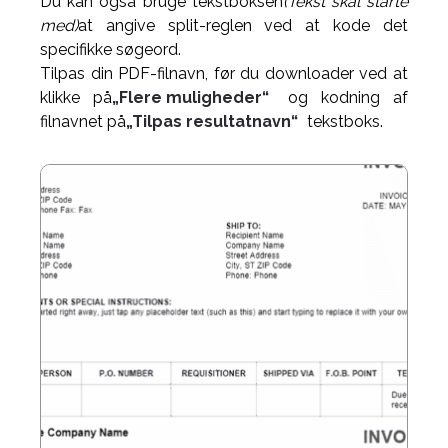
Du kan også bruge tekstboksen
(Tekst skal starte
med)
at angive split-reglen ved at kode det
specifikke søgeord.
Tilpas din PDF-filnavn, før du downloader ved at
klikke på
„Flere muligheder“
og kodning af
filnavnet på
„Tilpas resultatnavn“
tekstboks.