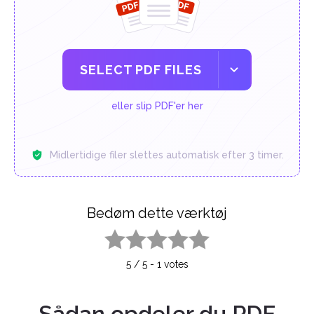
SELECT PDF FILES
eller slip PDF'er her
Midlertidige filer slettes automatisk efter 3 timer.
Bedøm dette værktøj
1 star
2 stars
3 stars
4 stars
5 stars
5
/
5
-
1
votes
Sådan opdeler du PDF