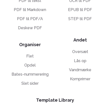
PDF til tekst
OCR til PDF
PDF til Markdown
EPUB til PDF
PDF til PDF/A
STEP til PDF
Deskew PDF
Andet
Organiser
Oversæt
Flet
Lås op
Opdel
Vandmærke
Bates-nummerering
Komprimer
Slet sider
Template Library