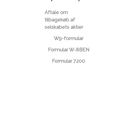
Aftale om
tilbagekøb af
selskabets aktier
W9-formular
Formular W-8BEN
Formular 7200
Slutbrugerlicensaftale
Fortrolighedspolitik
Brugsbetingelser
support@deftpdf.com