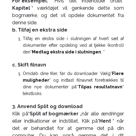
For eksempel:
Hvis det indeholder ordet“
Kapitel
“ værktøjet vil genkende dette som
bogmærke, og det vil opdele dokumentet fra
denne side.
b. Tilføj en ekstra side
Tilføj en ekstra side i slutningen af hvert sæt af
dokumenter efter opdeling ved at tjekke (kontrol)
den“
Medtag ekstra side i slutningen
. “
c. Skift filnavn
Omdøb dine filer, før du downloader. Vælg“
Flere
muligheder
“ og indtast filnavnet foretrækkes til
dine nye dokumenter på“
Tilpas resultatnavn
“
tekstboks.
3. Anvend Split og download
Klik på“
Split af bogmærker
„når alle ændringer
eller indikationer er indstillet. Klik på“
Hent
“ når
det er behandlet for at gemme det på din
computer. Du kan også gemme det i dit