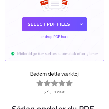
SELECT PDF FILES
or drop PDF here
Midlertidige filer slettes automatisk efter 3 timer.
Bedøm dette værktøj
1 star
2 stars
3 stars
4 stars
5 stars
5
/
5
-
1
votes
Sådan opdeler du PDF-