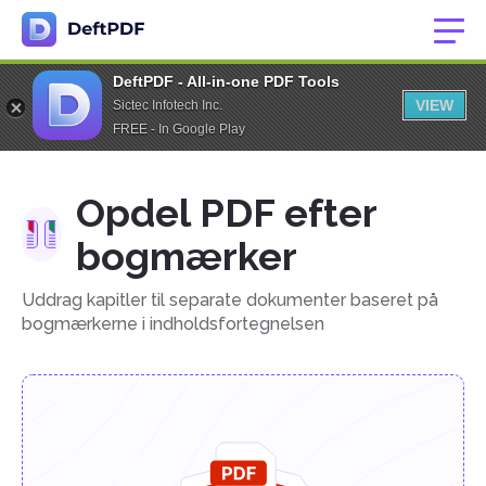
DeftPDF - All-in-one PDF Tools
VIEW
Sictec Infotech Inc.
FREE - In Google Play
Opdel PDF efter
bogmærker
Uddrag kapitler til separate dokumenter baseret på
bogmærkerne i indholdsfortegnelsen