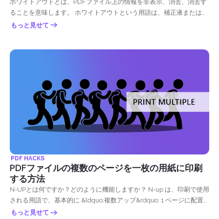
ホワイトアウトとは、PDFファイル上の情報を非表示、消去、消去す
ることを意味します。 ホワイトアウトという用語は、補正液または
&ldquo;ホワイトアウトを使用して書かれた誤りを修正する行為に由
もっと見せて
来します。&rdquo;
PDF HACKS
PDFファイルの複数のページを一枚の用紙に印刷
する方法
N-UPとは何ですか？どのように機能しますか？ N-up は、印刷で使用
される用語で、基本的に &ldquo;複数アップ&rdquo; 1 ページに配置
される複数のページを表します。&ldquo;N&rdquo; はページ数を意味
もっと見せて