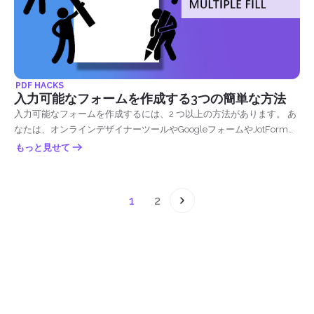
PDF HACKS
入力可能なフォームを作成する3つの簡単な方法
入力可能なフォームを作成するには、2 つ以上の方法があります。 あ
なたは、オンラインデザイナーツールやGoogleフォームやJotFormの
ような既製のフォームを使用して、Microsoft Word、Excel、
もっと見せて
PowerPointから作成したり、オンラインPDFエディタを使用して入力
可能なPDFを作成することができますデフテフPDFファイルを使用し
ます。 ここでは、何も支払うことなく簡単にこれを行う方法に関する
1
2
3つの異なる方法を紹介します！ & rsquo; のオフラインの方法から始
めましょう & ndash; マイクロソフトのアプリケーションを使用して.
&nbsp; 入力可能なMicrosoft Wordフォームの作成 誰もがこれを知っ
ているわけではありませんが、入力やエンコーディング以外に
Microsoft...