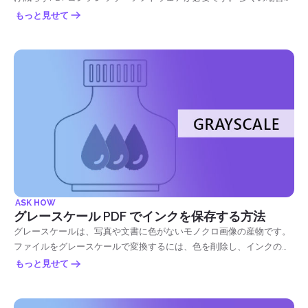
ます！ これは、著者や作成者の名前を付ける写真にウォーターマーク
満たされています, また、スキャンドキュメントが優先されている理
圧縮ツールはPDFファイルを元のサイズの最大 50 ％ まで縮小しま
もっと見せて
を付ける方法と似ています。 時には彼らはまた、彼らのソーシャルメ
由の第三の理由に影響を与えます & ndash; スタッフの効率. より速く
す。 これは圧縮形式でもあるため、Zip ファイルと混同する可能性が
ディア、連絡先、さらには使用される技術に配置します。 他の回で
簡単な方法で、従業員は自分のコンピューターの検索機能にキーワー
ありますが、Zip ツールと圧縮ツールとの主な違いは、そのフォーマ
は、人々は &ldquo;販売のためではない&rdquo; &nbsp; または &
ドを配置するだけで、ファイルを検索することができます。 一瞬で書
ット自体です。 圧縮ツールを使用する場合は、& rsquo; t あなたの
QUOT; #38 をコピーしないでください; QUOT; 不要なオファーを阻止
類が取り出され、海外にいる場合でも直ちにメールでファイルを送る
PDFファイルの形式を変更、実際には、それはそのサイズやトランザ
するために自分の仕事に。 作業を保護します。 インターネット上で
ことができ、コピーによる複製は必要ありません。 さらに、文書を簡
クションに関係なく、PDFファイルのままです。 Zipファイルはユー
あなたの仕事を利用できるようにすることは、しかし、同じ車両で、
単に整理し、コンピュータ上で追跡することができます。 もちろん、
ザーにとって非常に便利ですが、zipファイルはその形式でのみファイ
あなたの仕事は瞬時にコピーされる可能性が最も高いです。 だから、
時間とスペースを節約し、効率を最大限に高めるため、これらはすべ
ルを圧縮します。 ファイルを抽出して使用するために解凍すると、元
あなたが持っている場合でも & rsquo; t 任意の公式の著作権保護を取
てビジネスにおいて最も重要な措置に影響を与えます。 上記のすべて
のサイズに戻ります。 PDFコンプレッサーソフトウェアを使用するこ
得, あなたはまだあなたの文書は、透かしを置くことによってあなた
の費用は、収益的に最小限に抑えることができ、高い生産性が得られ
との美しさは、PDFファイルのサイズを100kb 以下に縮小したり、
のものであると言うことができます! ブランドリコール。 あなたは単
ます。 ビジネスは、ストレージスペース、余分な人材、ロジスティク
PDF...
にあなたの会社 & rsquo...
スを心配する代わりに、予算を最大限に引き出すことに集中できるよ
うになります。 また、ファイルのコピーをクラウドまたは別の場所に
ASK HOW
配置されたディスクに保存するだけで、ファイルを簡単にバックアッ
グレースケール PDF でインクを保存する方法
プできます。 これにより、火災、自然災害、およびファイルが失われ
グレースケールは、写真や文書に色がないモノクロ画像の産物です。
る可能性のあるその他の事故などの災害から人やビジネスを救うこと
ファイルをグレースケールで変換するには、色を削除し、インクの主
ができます。&nbsp; &nbsp; これらはすべて、スキャンが良い考えで
なソースとして黒のままにすることを意味します。
もっと見せて
あると考える理由ですが、スキャンをどのように最適化できるのでし
ょうか？ &nbsp; OCRとは何ですか？それはどのように機能します
か？ デフォルトでは、スキャンは、コンピュータによって読み取るこ