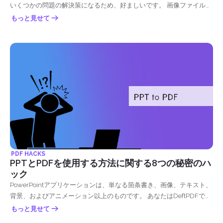
いくつかの問題の解決策になるため、好ましいです。 画像ファイルを
1 つの PDF ファイルに変換するには、次の 3 つの方法があります。
もっと見せて
PDF HACKS
PPTとPDFを使用する方法に関する8つの秘密のハ
ック
PowerPointアプリケーションは、単なる箇条書き、画像、テキスト、
背景、およびアニメーション以上のものです。 あなたはDeftPDFでこ
こでそれを学ぶことができます
もっと見せて