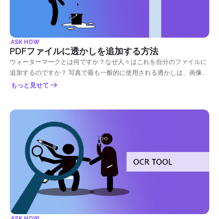
ASK HOW
PDFファイルに透かしを追加する方法
ウォーターマークとは何ですか？なぜ人々はこれを自分のファイルに
追加するのですか？ 写真で最も一般的に使用される透かしは、画像や
文書に刻印されているかすかなテキスト、ロゴ、写真やデザインで
もっと見せて
す。 その不透明度はほぼ透明に近く、テキストや写真の全体的な外観
を完全に妨げることはありません。 昔、透かしは紙の上にのみ置か
れ、まだ濡れている間に紙をマーキングすることによって処理されま
した。したがって、用語 &ldquo;透かし.&rdquo; 今、私たちは、デジ
タル、または印刷されたフォーム、サイズ、および図形で様々な透か
しを見つけることができます。 時にはそれは、ロゴ、スタンプ、署
名、またはファイルの背景に置かれた写真です。 写真では、無断で透
かし画像を使用することは、著作権で保護された画像を盗むことを意
味します。 他のメディアでは、デジタル透かしが使用され、所有権と
権利を識別するために埋め込まれます。 これらのマーキングは、偽造
や製造を避けるために、文書、郵便切手、通貨、さらには政府のファ
イルにも使用されています。 基本的に、ウォーターマークの機能は、
ASK HOW