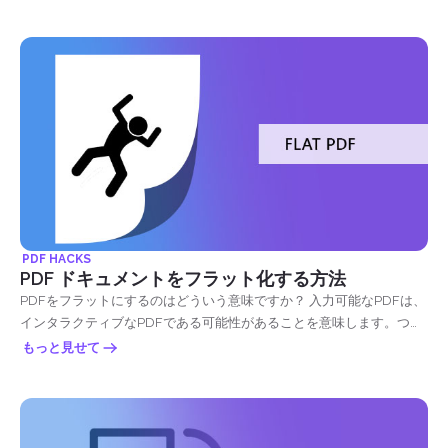
し、&ldquo;Up-rdquo; rdquo; は PDF ページの配置を意味します。
PDF HACKS
PDF ドキュメントをフラット化する方法
PDFをフラットにするのはどういう意味ですか？ 入力可能なPDFは、
インタラクティブなPDFである可能性があることを意味します。つま
り、回答を入力してファイルに送り返す方法でフォーマットされてい
もっと見せて
ます。 PDF フォームには、チェックボックス、テキストボックス、
ラジオボタン、ドロップダウンリスト、値を変更できる長いテキスト
ボックスなど、さまざまな入力可能な要素を含めることができます。