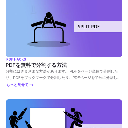
とができないフラットな写真に過ぎませんが、新しい技術では、我々
は読んで、文書に含まれるテキストを検索することができます。 これ
は、OCRソフトウェアのために可能です。 Optical Character
Recognition (OCR...
PDF HACKS
PDFを無料で分割する方法
分割にはさまざまな方法があります。 PDFをページ単位で分割した
り、PDFをブックマークで分割したり、PDFページを半分に分割した
り、サイズで分割したり、テキストで分割したりすることができま
もっと見せて
す。