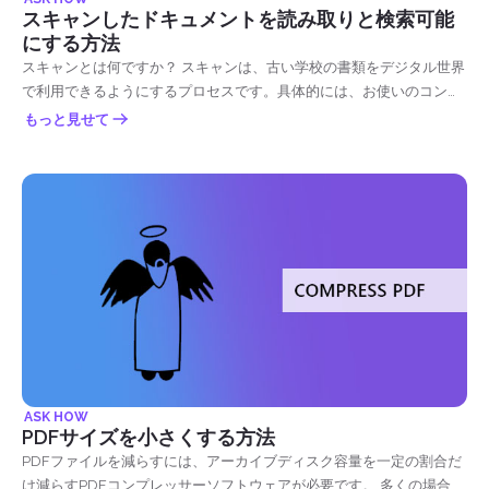
元の文書や画像を保護することであり、読み取り者情報をコピーした
スキャンしたドキュメントを読み取りと検索可能
り、少なくとも送信したりするのが難しくなります。 ウォーターマー
にする方法
クの重要性は何ですか？ 私たちは、アーティストや政府機関だけでな
スキャンとは何ですか？ スキャンは、古い学校の書類をデジタル世界
く、すべての人にとって、透かしが重要であることを知っています。
で利用できるようにするプロセスです。具体的には、お使いのコンピ
我々 & rsquo; トップを列挙しました 7 私たちはそれを考える理由 &
ュータで利用できます。 現在、ほとんどのプリンタには利用可能なス
もっと見せて
rsquo; ドキュメントに使用することが不可欠です: 文書は機密です。
キャナが組み込まれており、同様に機能する携帯電話用の他のアプリ
あなたの文書には、テキストを読んでいる間にその秘密を常に思い出
ケーションもあります。 我々はスキャンするとき、それは画像文書の
させる巨大なスタンプよりも目に見えるものはありません。 ドキュメ
同一のコピーを作成しているコピーに似たプロセスから始まります。
ントはまだ下書きです。 下書きバージョンのままの状態で文書を読み
複写機はデジタル画像を白紙に印刷しますが、一方、スキャナーは画
取ることができるようにすると、読者が混乱し、誤解を招く可能性が
像をデジタルコピーとしてコンピュータ、USB、またはメモリカード
あります。 &ldquo;ドラフト&rdquo; 透かしスタンプをドキュメント
に送信します。 この場合、コンピュータはデジタル化されたドキュメ
に置くと、この問題が回避されます。 著作権または商標。 単語自体
ントを白黒のドットとして認識します。 今日では、スキャンされた文
はそれをすべて言い、コピー猫から文書や写真を保護することを意味
書は、2つの異なる形式にすることができます & ndash; PDFまたは
します。 透かしを使用すると、読者と視聴者は、自分の作品をコピ
JPEG. なぜ我々は文書をスキャンする必要がありますか？ スキャンが
ー、再投稿、取得する前に、まずあなたの許可を得ることができるは
文書を保持してファイルを作成する際に推奨されるオプションである
ずであることを明確に確認できます。 ドキュメント & rsquo; の背景
理由はいくつかあります。 1つは、時間とスペースを節約します。 古
に画像を追加します。 それは、あなたの仕事のいくつかの創造性を明
い学校の文書は、ストレージキャビネットや貯蔵室が占有され、最大
ASK HOW
らかにしたり、あなたのドキュメントのデザインとしてそれを維持す
化されないことを意味し、情報を検索することは手作業を意味しま
PDFサイズを小さくする方法
るために、より多くのビジュアルを追加することができます。 情報を
す。 もしあなた & rsquo; 法的な会社でも再, 多くの場合、オフィスは
PDFファイルを減らすには、アーカイブディスク容量を一定の割合だ
提供します。 あなたはあなたが望む任意の情報を追加することができ
おそらくキュレーションや検索に多くの時間がかかりますファイルで
け減らすPDFコンプレッサーソフトウェアが必要です。 多くの場合、