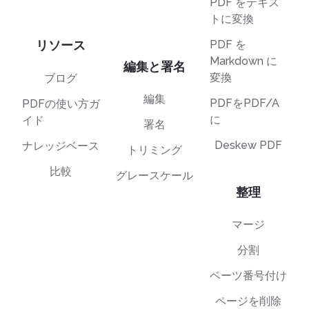
PDF をテキス
トに変換
リソース
PDF を
Markdown に
編集と署名
変換
ブログ
編集
PDFをPDF/A
PDFの使い方ガ
に
イド
署名
Deskew PDF
ナレッジベース
トリミング
比較
グレースケール
整理
マージ
分割
ベーツ番号付け
ページを削除