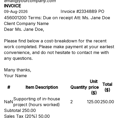
email@yourcompany.com
INVOICE
Invoice #2334889
PO
456001200
Terms: Due on receipt
Att: Ms. Jane Doe
Client Company Name
Dear Ms. Jane Doe,
Please find below a cost-breakdown for the recent
work completed. Please make payment at your earliest
convenience, and do not hesitate to contact me with
any questions.
Many thanks,
Your Name
Unit
Total
#
Item Description
Quantity
price
($)
($)
Supporting of in-house
NaN
2
125.00
250.00
project (hours worked)
Subtotal
250.00
Sales Tax (
20
%)
50.00