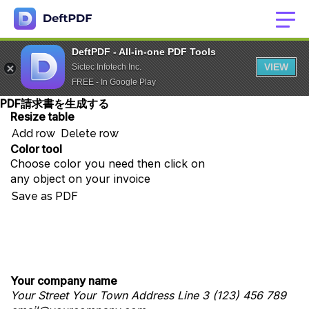
DeftPDF - All-in-one PDF Tools
VIEW
Sictec Infotech Inc.
FREE - In Google Play
PDF請求書を生成する
Resize table
Add row
Delete row
Color tool
Choose color you need then click on
any object on your invoice
Save as PDF
Your company name
Your Street
Your Town
Address Line 3
(123) 456 789