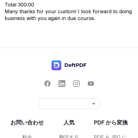
Total
300.00
Many thanks for your custom! I look forward to doing
business with you again in due course.
お問い合わせ
人気
PDF から変換
料金
翻訳する
PDF を JPG に