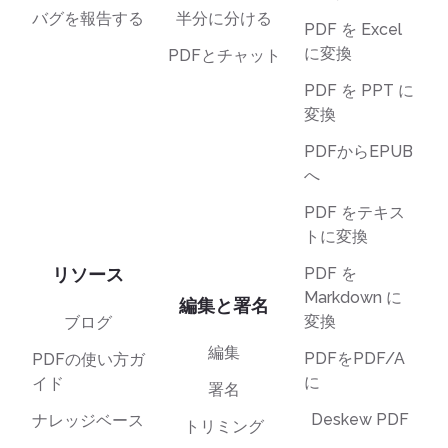
バグを報告する
半分に分ける
PDF を Excel
に変換
PDFとチャット
PDF を PPT に
変換
PDFからEPUB
へ
PDF をテキス
トに変換
リソース
PDF を
Markdown に
編集と署名
変換
ブログ
編集
PDFをPDF/A
PDFの使い方ガ
に
イド
署名
Deskew PDF
ナレッジベース
トリミング