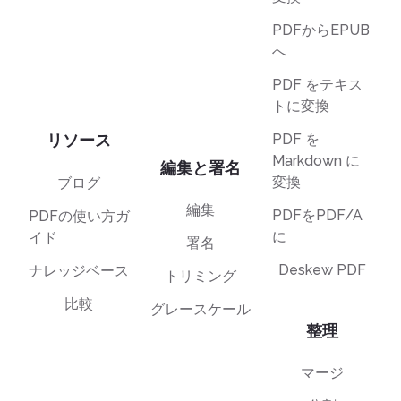
PDFからEPUB
へ
PDF をテキス
トに変換
リソース
PDF を
Markdown に
編集と署名
変換
ブログ
編集
PDFをPDF/A
PDFの使い方ガ
に
イド
署名
Deskew PDF
ナレッジベース
トリミング
比較
グレースケール
整理
マージ