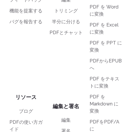
PDF を Word
機能を提案する
トリミング
に変換
バグを報告する
半分に分ける
PDF を Excel
に変換
PDFとチャット
PDF を PPT に
変換
PDFからEPUB
へ
PDF をテキス
トに変換
リソース
PDF を
Markdown に
編集と署名
変換
ブログ
編集
PDFをPDF/A
PDFの使い方ガ
に
イド
署名